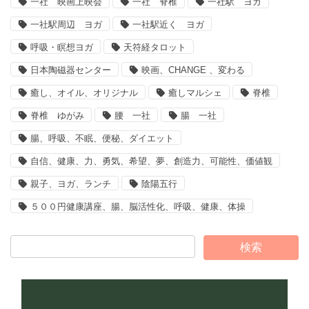
一社 映画上映会
一社 脊椎
一社駅 ヨガ
一社駅周辺 ヨガ
一社駅近く ヨガ
呼吸・瞑想ヨガ
天符経タロット
日本陶磁器センター
映画、CHANGE 、変わる
癒し、オイル、オリジナル
癒しマルシェ
脊椎
脊椎 ゆがみ
腰 一社
腸 一社
腸、呼吸、不眠、便秘、ダイエット
自信、健康、力、勇気、希望、夢、創造力、可能性、価値観
親子、ヨガ、ランチ
陰陽五行
５００円健康講座、腸、脳活性化、呼吸、健康、体操