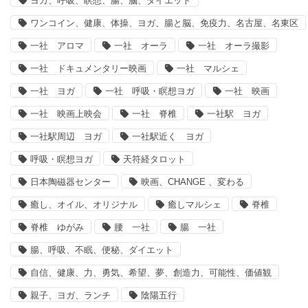
ヨガ、呼吸、瞑想、腸、脳、ダイエット
ワンコイン、健康、体操、ヨガ、腸と脳、免疫力、名古屋、名東区
一社 アロマ
一社 オーラ
一社 オーラ撮影
一社 ドキュメンタリー映画
一社 マルシェ
一社 ヨガ
一社 呼吸・瞑想ヨガ
一社 映画
一社 映画上映会
一社 脊椎
一社駅 ヨガ
一社駅周辺 ヨガ
一社駅近く ヨガ
呼吸・瞑想ヨガ
天符経タロット
日本陶磁器センター
映画、CHANGE 、変わる
癒し、オイル、オリジナル
癒しマルシェ
脊椎
脊椎 ゆがみ
腰 一社
腸 一社
腸、呼吸、不眠、便秘、ダイエット
自信、健康、力、勇気、希望、夢、創造力、可能性、価値観
親子、ヨガ、ランチ
陰陽五行