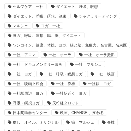
セルフケア 一社
ダイエット、呼吸、瞑想
ダイエット、呼吸、瞑想、健康
チャクラリーディング
マルシェ
ヨガ 一社
ヨガ、呼吸、瞑想、腸、脳、ダイエット
ワンコイン、健康、体操、ヨガ、腸と脳、免疫力、名古屋、名東区
一社 アロマ
一社 オーラ
一社 オーラ撮影
一社 ドキュメンタリー映画
一社 マルシェ
一社 ヨガ
一社 呼吸・瞑想ヨガ
一社 映画
一社 映画上映会
一社 脊椎
一社駅 ヨガ
一社駅周辺 ヨガ
一社駅近く ヨガ
呼吸・瞑想ヨガ
天符経タロット
日本陶磁器センター
映画、CHANGE 、変わる
癒し、オイル、オリジナル
癒しマルシェ
脊椎