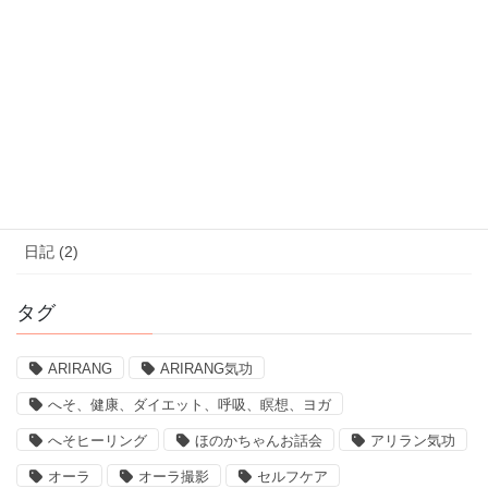
10:00 - 22:00【火～日】
体験レッスンはこちら
体験レッスンのお申込みはこちら
カテゴリー
ブログ (161)
日記 (2)
タグ
ARIRANG
ARIRANG気功
へそ、健康、ダイエット、呼吸、瞑想、ヨガ
へそヒーリング
ほのかちゃんお話会
アリラン気功
オーラ
オーラ撮影
セルフケア