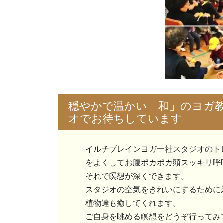
穏やかで温かい「和」のヨガ
オでお待ちしています
イルチブレインヨガ一社スタジオのト
をよくしてお腹ポカポカ頭スッキリ呼
それで瞑想が深くできます。
スタジオの空気をきれいにするために
植物達も癒してくれます。
ご自身を眺める瞑想をどうぞ行ってみ