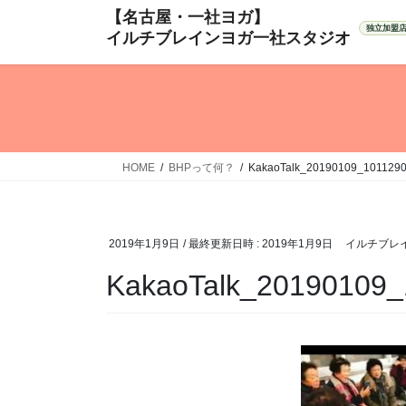
コ
ナ
ン
ビ
テ
ゲ
ン
ー
ツ
シ
へ
ョ
ス
ン
キ
に
HOME
BHPって何？
KakaoTalk_20190109_101129
ッ
移
プ
動
2019年1月9日
/ 最終更新日時 :
2019年1月9日
イルチブレ
KakaoTalk_20190109