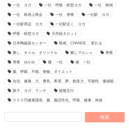
一社 ヨガ
一社 呼吸・瞑想ヨガ
一社 映画
一社 映画上映会
一社 脊椎
一社駅 ヨガ
一社駅周辺 ヨガ
一社駅近く ヨガ
呼吸・瞑想ヨガ
天符経タロット
日本陶磁器センター
映画、CHANGE 、変わる
癒し、オイル、オリジナル
癒しマルシェ
脊椎
脊椎 ゆがみ
腰 一社
腸 一社
腸、呼吸、不眠、便秘、ダイエット
自信、健康、力、勇気、希望、夢、創造力、可能性、価値観
親子、ヨガ、ランチ
陰陽五行
５００円健康講座、腸、脳活性化、呼吸、健康、体操