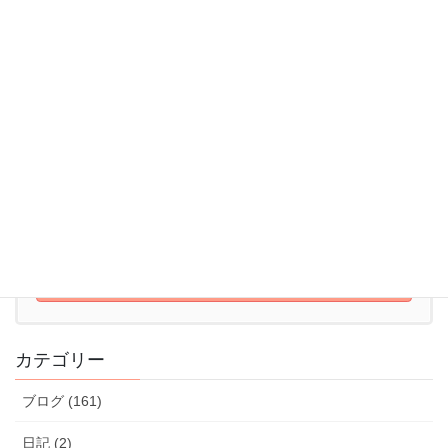
052-715-7344
10:00 - 22:00【火～日】
体験レッスンはこちら
体験レッスンのお申込みはこちら
カテゴリー
ブログ (161)
日記 (2)