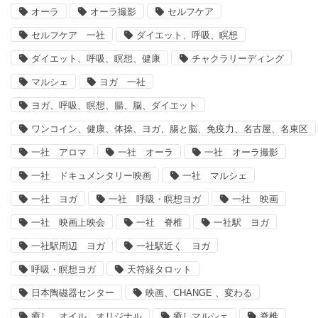
オーラ
オーラ撮影
セルフケア
セルフケア 一社
ダイエット、呼吸、瞑想
ダイエット、呼吸、瞑想、健康
チャクラリーディング
マルシェ
ヨガ 一社
ヨガ、呼吸、瞑想、腸、脳、ダイエット
ワンコイン、健康、体操、ヨガ、腸と脳、免疫力、名古屋、名東区
一社 アロマ
一社 オーラ
一社 オーラ撮影
一社 ドキュメンタリー映画
一社 マルシェ
一社 ヨガ
一社 呼吸・瞑想ヨガ
一社 映画
一社 映画上映会
一社 脊椎
一社駅 ヨガ
一社駅周辺 ヨガ
一社駅近く ヨガ
呼吸・瞑想ヨガ
天符経タロット
日本陶磁器センター
映画、CHANGE 、変わる
癒し、オイル、オリジナル
癒しマルシェ
脊椎