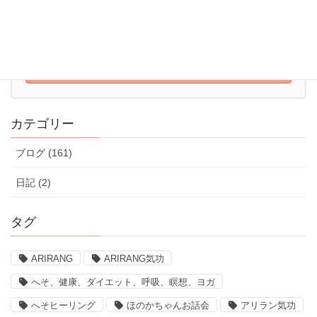
052-715-7344
10:00 - 22:00【火～日】
体験レッスンはこちら
体験レッスンのお申込みはこちら
カテゴリー
ブログ (161)
日記 (2)
タグ
ARIRANG
ARIRANG気功
へそ、健康、ダイエット、呼吸、瞑想、ヨガ
へそヒーリング
ほのかちゃんお話会
アリラン気功