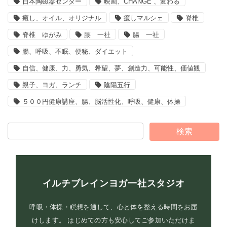
日本陶磁器センター
映画、CHANGE 、変わる
癒し、オイル、オリジナル
癒しマルシェ
脊椎
脊椎 ゆがみ
腰 一社
腸 一社
腸、呼吸、不眠、便秘、ダイエット
自信、健康、力、勇気、希望、夢、創造力、可能性、価値観
親子、ヨガ、ランチ
陰陽五行
５００円健康講座、腸、脳活性化、呼吸、健康、体操
イルチブレインヨガ一社スタジオ
呼吸・体操・瞑想を通して、心と体を整える時間をお届
けします。 はじめての方も安心してご参加いただけま