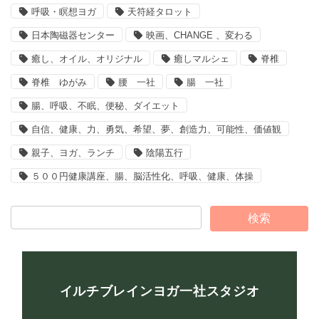
呼吸・瞑想ヨガ
天符経タロット
日本陶磁器センター
映画、CHANGE 、変わる
癒し、オイル、オリジナル
癒しマルシェ
脊椎
脊椎 ゆがみ
腰 一社
腸 一社
腸、呼吸、不眠、便秘、ダイエット
自信、健康、力、勇気、希望、夢、創造力、可能性、価値観
親子、ヨガ、ランチ
陰陽五行
５００円健康講座、腸、脳活性化、呼吸、健康、体操
イルチブレインヨガ一社スタジオ