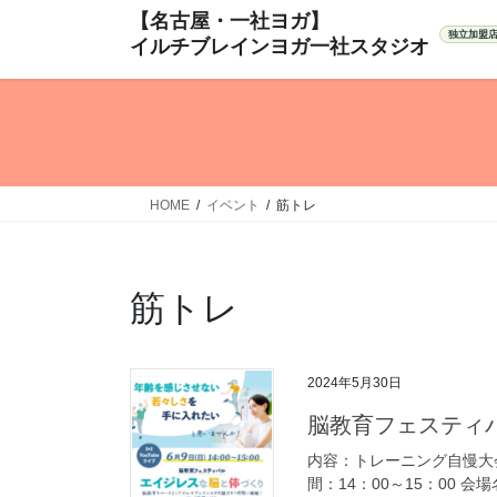
コ
ナ
ン
ビ
テ
ゲ
ン
ー
ツ
シ
へ
ョ
ス
ン
キ
に
HOME
イベント
筋トレ
ッ
移
プ
動
筋トレ
2024年5月30日
脳教育フェスティ
内容：トレーニング自慢大
間：14：00～15：00