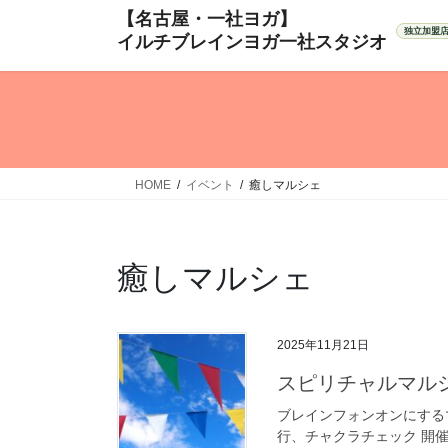
コ
ナ
ン
ビ
テ
ゲ
ン
ー
ツ
シ
へ
ョ
ス
ン
キ
に
HOME
イベント
癒しマルシェ
ッ
移
プ
動
癒しマルシェ
2025年11月21日
スピリチャルマル
ブレインフォンオンにする
行、チャクラチェック 開催日