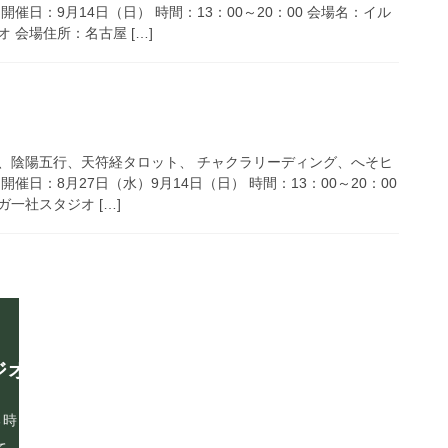
催日：9月14日（日） 時間：13：00～20：00 会場名：イル
 会場住所：名古屋 […]
、陰陽五行、天符経タロット、 チャクラリーディング、へそヒ
催日：8月27日（水）9月14日（日） 時間：13：00～20：00
一社スタジオ […]
ホーム
ジオ
〒465-0093
スタジオ紹介
愛知県名古屋市名東区一社
イルチブレインヨガとは
第六名昭ビル2B
る時
よくある質問