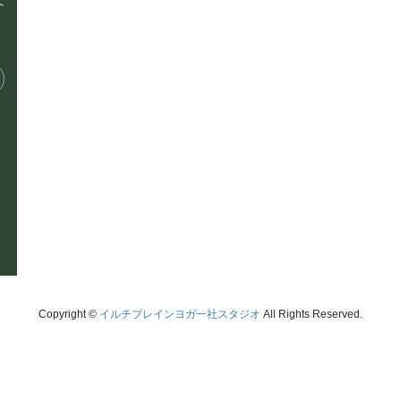
て
スタジオ概要
プライバシーポリシー
お電話でのお問い合わせ
サイトマップ
052-715-7344
体験レッスンを予
お問い合わせフォーム
Copyright ©
イルチブレインヨガ一社スタジオ
All Rights Reserved.