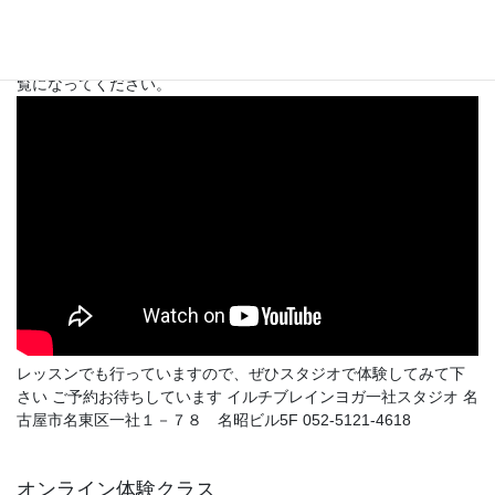
チブレインヨガの得得なトレーニング「丹田たたき」の体験談を
ご紹介します。 血の巡りが良くなり、体のバランスを取り戻し、
深い呼吸が出来るようになり、自信感を持つようになった話をご
覧になってください。
レッスンでも行っていますので、ぜひスタジオで体験してみて下
さい ご予約お待ちしています イルチブレインヨガ一社スタジオ 名
古屋市名東区一社１－７８ 名昭ビル5F 052-5121-4618
オンライン体験クラス