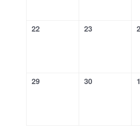
す
ン
ン
。
ト
ト
0
0
22
23
,
,
,
イ
イ
ベ
ベ
ン
ン
ト
ト
0
0
29
30
,
,
,
イ
イ
ベ
ベ
ン
ン
ト
ト
,
,
,