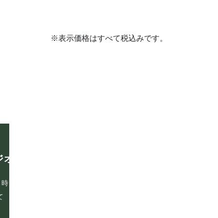
※表示価格はすべて税込みです。
ホーム
ジオ
〒465-0093
スタジオ紹介
愛知県名古屋市名東区一社
イルチブレインヨガとは
第六名昭ビル2B
る時
よくある質問
て
スタジオ概要
プライバシーポリシー
お電話でのお問い合わせ
サイトマップ