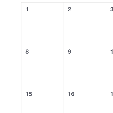
て
だ
ベ
0
0
ナ
1
2
さ
ン
い
ビ
イ
イ
。
ト
ゲ
ベ
ベ
キ
の
ー
ー
ン
ン
カ
ワ
シ
ト
ト
ー
レ
ョ
0
0
8
9
,
,
,
ド
ン
で
ン
イ
イ
イ
ダ
を
ベ
ベ
ベ
ー
表
ン
ン
ン
ト
示
ト
ト
を
0
0
15
16
,
,
,
検
索
イ
イ
し
ベ
ベ
ま