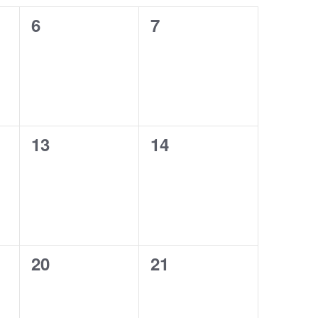
0
0
6
7
イ
イ
ベ
ベ
ン
ン
ト
ト
0
0
13
14
,
,
イ
イ
ベ
ベ
ン
ン
ト
ト
0
0
20
21
,
,
イ
イ
ベ
ベ