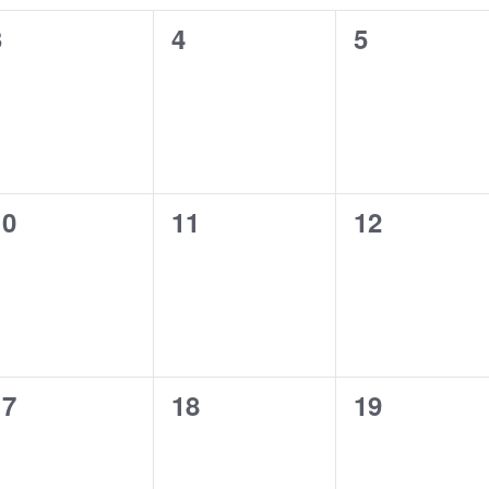
ビ
c
0
0
0
ゲ
3
4
5
e
ー
イ
イ
イ
シ
ベ
ベ
ベ
ョ
ン
ン
ン
ン
ト
ト
ト
0
0
0
10
11
12
,
,
イ
イ
イ
ベ
ベ
ベ
ン
ン
ン
ト
ト
ト
0
0
0
17
18
19
,
,
イ
イ
イ
ベ
ベ
ベ