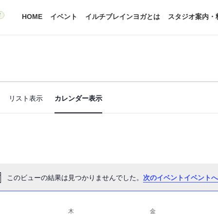
HOME
イベント
イルチブレインヨガとは
スタジオ案内・
イ
リスト表示
カレンダー表示
ベ
ン
ト
ビ
ュ
このビューの結果は見つかりませんでした。
次のイベントイベントへ
N
ー
o
ナ
t
曜日
木
木曜日
金
金曜日
i