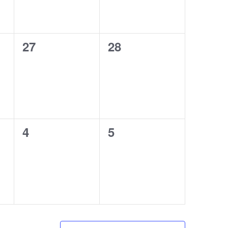
ン
ン
ト
ト
0
0
27
28
,
,
イ
イ
ベ
ベ
ン
ン
ト
ト
0
0
4
5
,
,
イ
イ
ベ
ベ
ン
ン
ト
ト
,
,