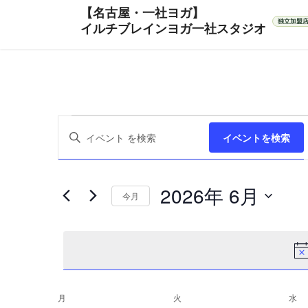
コ
ナ
ン
ビ
テ
ゲ
ン
ー
ツ
シ
へ
ョ
ス
ン
イ
イ
キ
に
キ
イベントを検索
ッ
移
ベ
ー
ベ
プ
動
ワ
ン
ー
2026年 6月
ン
ト
今月
ド
を
を
日
ト
入
付
検
力
を
索
し
選
て
し
択
く
月
月曜日
火
火曜日
水
水
イ