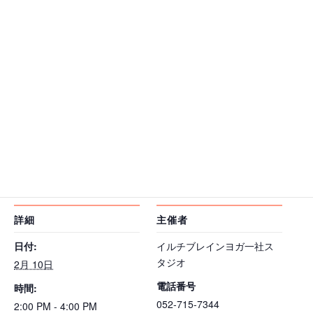
オーラ体験会
オーラ体験会
2025年11月21日
2025年9月27日
オーラ撮影
オーラ撮影
マルシェ
2025年8月21日
オーラ撮影
カレンダーに追加
詳細
主催者
日付:
イルチブレインヨガ一社ス
タジオ
2月 10日
電話番号
時間:
052-715-7344
2:00 PM - 4:00 PM