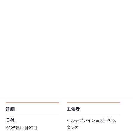
関連
脊椎自己セルフセミナー
脊椎自己セルフセミナー
2025年9月27日
2025年8月21日
セルフケア
セルフケア
地球を感じるセミナー ヨ
ガ・気功・瞑想
2025年10月10日
セルフケア
カレンダーに追加
詳細
主催者
日付:
イルチブレインヨガ一社ス
タジオ
2025年11月26日