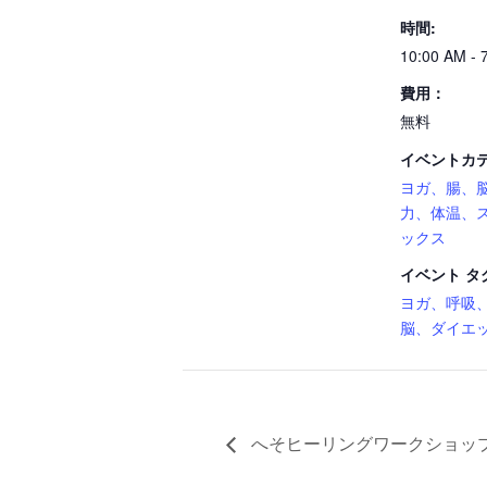
時間:
10:00 AM - 
費用：
無料
イベントカテ
ヨガ、腸、
力、体温、
ックス
イベント タ
ヨガ、呼吸
脳、ダイエ
へそヒーリングワークショッ