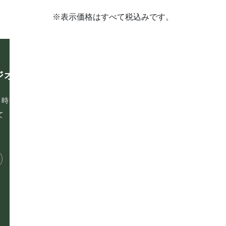
※表示価格はすべて税込みです。
ホーム
ジオ
〒465-0093
スタジオ紹介
愛知県名古屋市名東区一社
イルチブレインヨガとは
第六名昭ビル2B
る時
よくある質問
て
スタジオ概要
プライバシーポリシー
お電話でのお問い合わせ
サイトマップ
052-715-7344
体験レッスンを予
お問い合わせフォーム