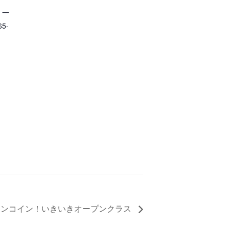
 一
65-
ワンコイン！いきいきオープンクラス