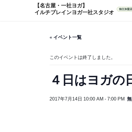
コ
ナ
ン
ビ
テ
ゲ
ン
ー
ツ
シ
« イベント一覧
へ
ョ
ス
ン
キ
に
このイベントは終了しました。
ッ
移
プ
動
４日はヨガの
無
2017年7月14日 10:00 AM
-
7:00 PM