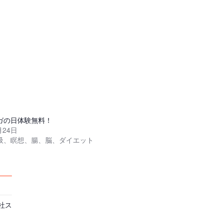
ガの日体験無料！
月24日
吸、瞑想、腸、脳、ダイエット
社ス