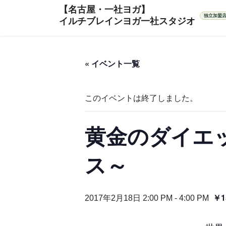
コ
ナ
ン
ビ
テ
ゲ
ン
ー
ツ
シ
« イベント一覧
へ
ョ
ス
ン
キ
に
このイベントは終了しました。
ッ
移
プ
動
黄金のダイエ
ス～
￥1
2017年2月18日 2:00 PM
-
4:00 PM