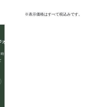
※表示価格はすべて税込みです。
ホーム
ジオ
〒465-0093
スタジオ紹介
愛知県名古屋市名東区一社
イルチブレインヨガとは
第六名昭ビル2B
る時
よくある質問
て
スタジオ概要
プライバシーポリシー
お電話でのお問い合わせ
サイトマップ
052-715-7344
体験レッスンを予
お問い合わせフォーム