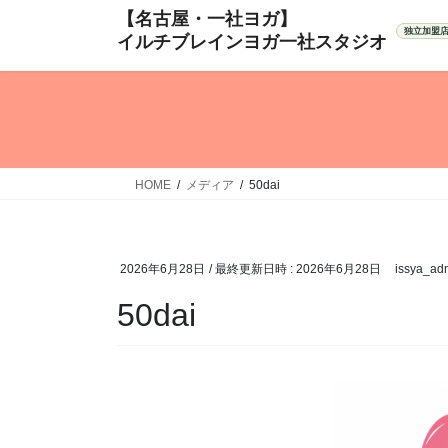
コ
ナ
ン
ビ
テ
ゲ
ン
ー
ツ
シ
へ
ョ
ス
ン
キ
に
HOME
メディア
50dai
ッ
移
プ
動
2026年6月28日
/ 最終更新日時 :
2026年6月28日
issya_ad
50dai