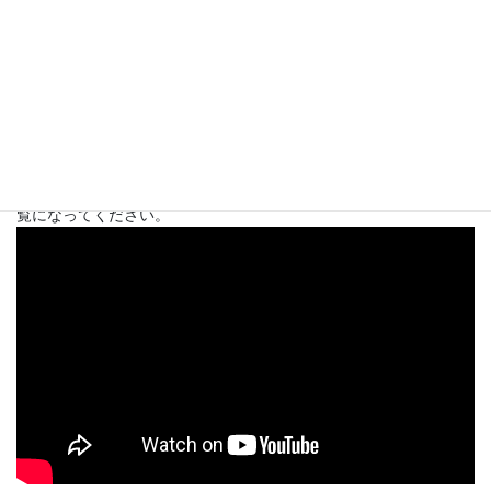
こんにちは、イルチブレインヨガ一社です。 今日は皆さんにイル
チブレインヨガの得得なトレーニング「丹田たたき」の体験談を
ご紹介します。 血の巡りが良くなり、体のバランスを取り戻し、
深い呼吸が出来るようになり、自信感を持つようになった話をご
覧になってください。