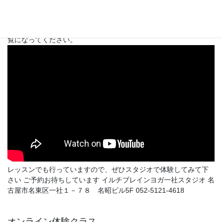
チブレインヨガの得得なトレーニング「丹田たたき」の体験談を
ご紹介します。 血の巡りが良くなり、体のバランスを取り戻し、
深い呼吸が出来るようになり、自信感を持つようになった話をご
覧になってください。
レッスンでも行っていますので、ぜひスタジオで体験してみて下
さい ご予約お待ちしています イルチブレインヨガ一社スタジオ 名
古屋市名東区一社１－７８ 名昭ビル5F 052-5121-4618
オンライン体験クラス